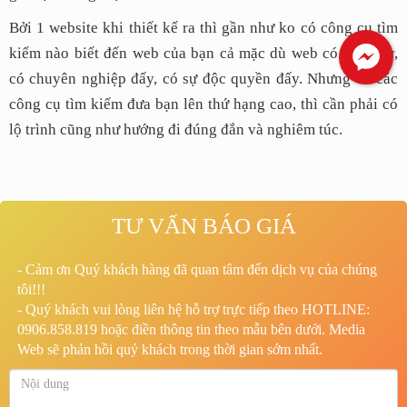
Bởi 1 website khi thiết kế ra thì gần như ko có công cụ tìm
kiếm nào biết đến web của bạn cả mặc dù web có đẹp đấy,
có chuyên nghiệp đấy, có sự độc quyền đấy. Nhưng để các
công cụ tìm kiếm đưa bạn lên thứ hạng cao, thì cần phải có
lộ trình cũng như hướng đi đúng đắn và nghiêm túc.
TƯ VẤN BÁO GIÁ
- Cảm ơn Quý khách hàng đã quan tâm đến dịch vụ của chúng
tôi!!!
- Quý khách vui lòng liên hệ hỗ trợ trực tiếp theo HOTLINE:
0906.858.819 hoặc điền thông tin theo mẫu bên dưới. Media
Web sẽ phản hồi quý khách trong thời gian sớm nhất.